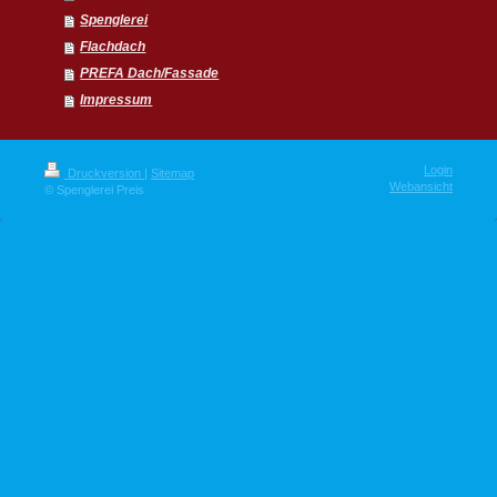
Spenglerei
Flachdach
PREFA Dach/Fassade
Impressum
Login
Druckversion
|
Sitemap
Webansicht
© Spenglerei Preis